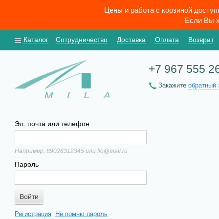
Цены и работа с корзиной досту
Если Вы х
Каталог
Сотрудничество
Доставка
Оплата
Возврат
+7 967 555 2
Закажите
обратный 
Эл. почта или телефон
Например, 89028312345 или fio@mail.ru
Пароль
Регистрация
Не помню пароль