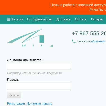
Цены и работа с корзиной досту
Если Вы х
Каталог
Сотрудничество
Доставка
Оплата
Возврат
+7 967 555 2
Закажите
обратный 
Эл. почта или телефон
Например, 89028312345 или fio@mail.ru
Пароль
Регистрация
Не помню пароль