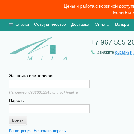
Цены и работа с корзиной досту
Если Вы х
Каталог
Сотрудничество
Доставка
Оплата
Возврат
+7 967 555 2
Закажите
обратный 
Эл. почта или телефон
Например, 89028312345 или fio@mail.ru
Пароль
Регистрация
Не помню пароль