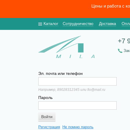
Цены и работа с к
Каталог
Сотрудничество
Доставка
Опл
+7 
За
Эл. почта или телефон
Например, 89028312345 или fio@mail.ru
Пароль
Регистрация
Не помню пароль