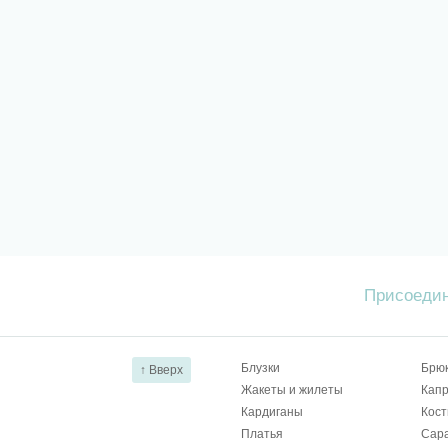
Присоедин
Блузки
Брю
↑ Вверх
Жакеты и жилеты
Капр
Кардиганы
Кос
Платья
Сар