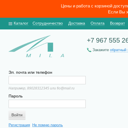
Цены и работа с корзиной досту
Если Вы х
Каталог
Сотрудничество
Доставка
Оплата
Возврат
+7 967 555 2
Закажите
обратный 
Эл. почта или телефон
Например, 89028312345 или fio@mail.ru
Пароль
Регистрация
Не помню пароль