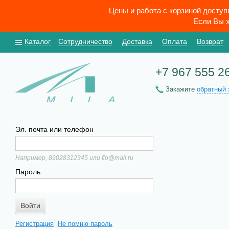
Цены и работа с корзиной досту
Если Вы х
Каталог
Сотрудничество
Доставка
Оплата
Возврат
+7 967 555 2
Закажите
обратный 
Эл. почта или телефон
Например, 89028312345 или fio@mail.ru
Пароль
Регистрация
Не помню пароль