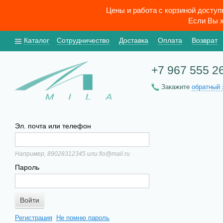
Цены и работа с корзиной досту
Если Вы х
Каталог
Сотрудничество
Доставка
Оплата
Возврат
+7 967 555 2
Закажите
обратный 
Эл. почта или телефон
Например, 89028312345 или fio@mail.ru
Пароль
Регистрация
Не помню пароль