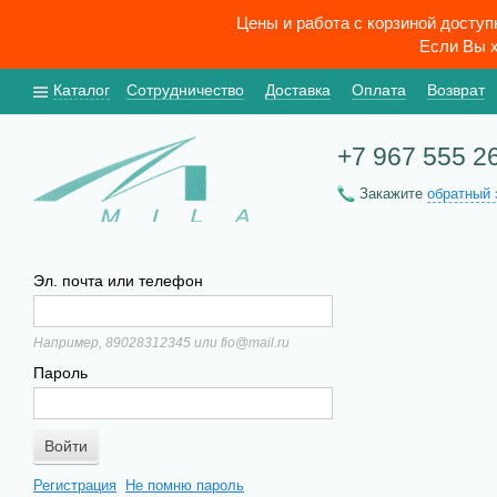
Цены и работа с корзиной досту
Если Вы х
Каталог
Сотрудничество
Доставка
Оплата
Возврат
+7 967 555 2
Закажите
обратный 
Эл. почта или телефон
Например, 89028312345 или fio@mail.ru
Пароль
Регистрация
Не помню пароль