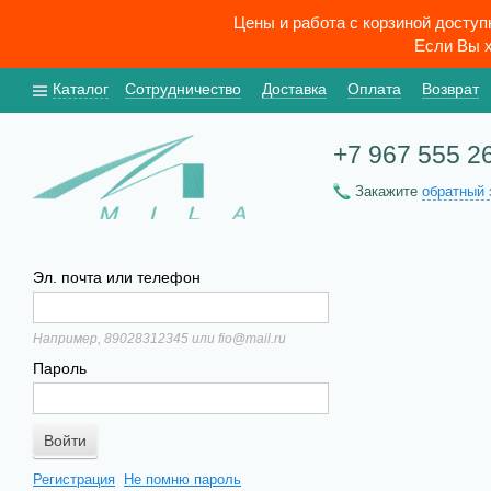
Цены и работа с корзиной досту
Если Вы х
Каталог
Сотрудничество
Доставка
Оплата
Возврат
+7 967 555 2
Закажите
обратный 
Эл. почта или телефон
Например, 89028312345 или fio@mail.ru
Пароль
Регистрация
Не помню пароль