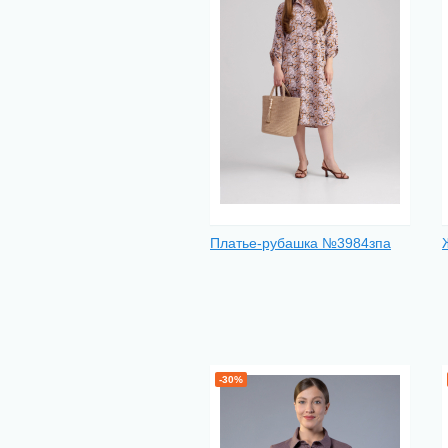
Платье-рубашка №3984зпа
-30%