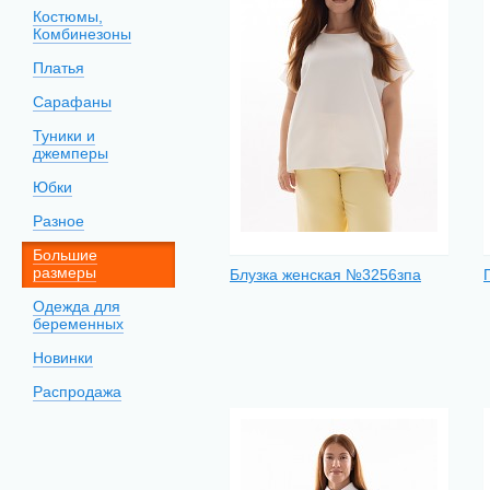
Костюмы,
Комбинезоны
Платья
Сарафаны
Туники и
джемперы
Юбки
Разное
Большие
размеры
Блузка женская №3256зпа
Одежда для
беременных
Новинки
Распродажа