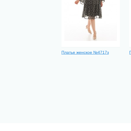
Платье женское №4717з