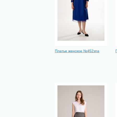
Платье женское №452зпа