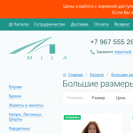
Цены и работа с корзиной досту
Если Вы х
Каталог
Сотрудничество
Доставка
Оплата
Возврат
+7 967 555 2
Закажите
обратный 
Главная
/
Каталог
/
Большие р
Большие размер
Блузки
Брюки
Уточнить
Размер
Цена
Жакеты и жилеты
Капри, Леггинсы,
НОВИНКА
Шорты
Кардиганы