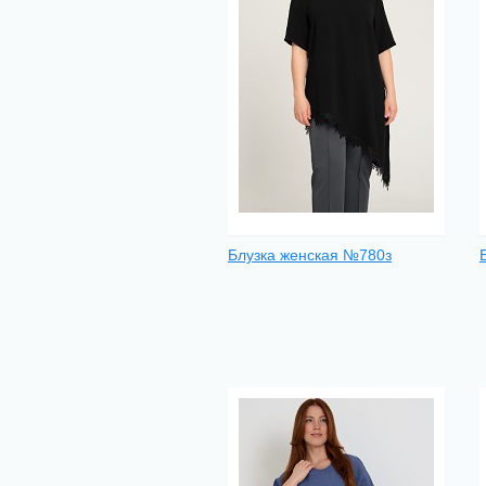
Блузка женская №780з