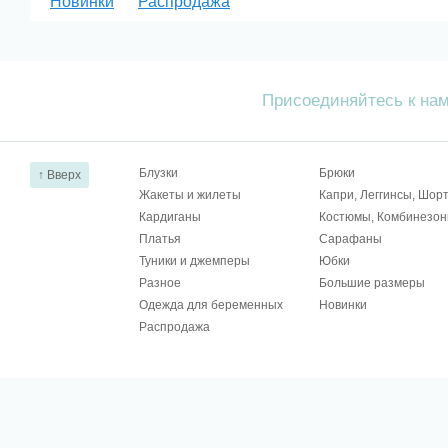
Новинки
Распродажа
Присоединяйтесь к на
Блузки
Брюки
↑ Вверх
Жакеты и жилеты
Капри, Леггинсы, Шор
Кардиганы
Костюмы, Комбинезо
Платья
Сарафаны
Туники и джемперы
Юбки
Разное
Большие размеры
Одежда для беременных
Новинки
Распродажа