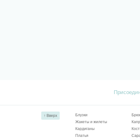
Присоедин
Блузки
Брю
↑ Вверх
Жакеты и жилеты
Капр
Кардиганы
Кос
Платья
Сар