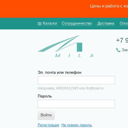
Цены и работа с к
Каталог
Сотрудничество
Доставка
Опл
+7 
За
Эл. почта или телефон
Например, 89028312345 или fio@mail.ru
Пароль
Регистрация
Не помню пароль