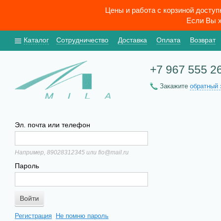
Цены и работа с корзиной досту
Если Вы х
Каталог
Сотрудничество
Доставка
Оплата
Возврат
+7 967 555 2
Закажите
обратный 
Эл. почта или телефон
Например, 89028312345 или fio@mail.ru
Пароль
Регистрация
Не помню пароль