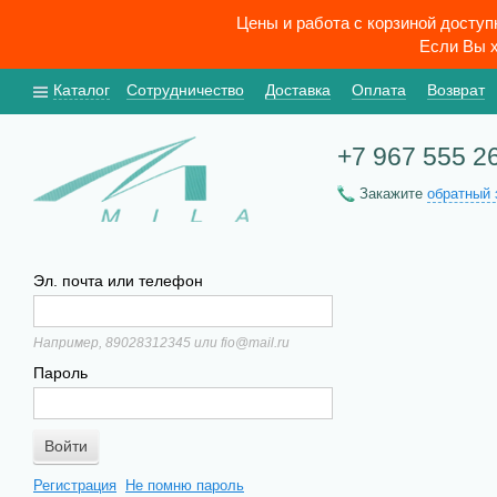
Цены и работа с корзиной досту
Если Вы х
Каталог
Сотрудничество
Доставка
Оплата
Возврат
+7 967 555 2
Закажите
обратный 
Эл. почта или телефон
Например, 89028312345 или fio@mail.ru
Пароль
Регистрация
Не помню пароль