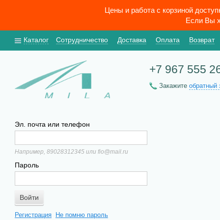
Цены и работа с корзиной досту
Если Вы х
Каталог
Сотрудничество
Доставка
Оплата
Возврат
+7 967 555 2
Закажите
обратный 
Эл. почта или телефон
Например, 89028312345 или fio@mail.ru
Пароль
Регистрация
Не помню пароль