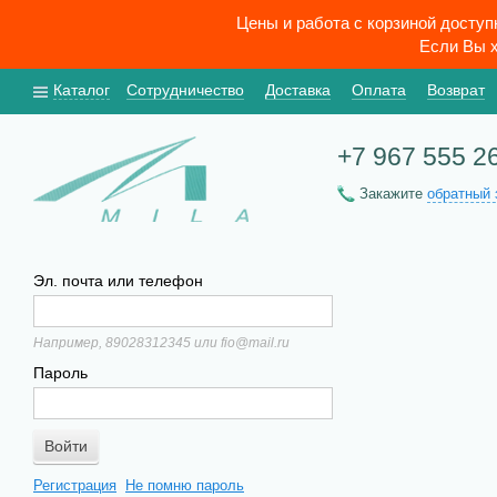
Цены и работа с корзиной досту
Если Вы х
Каталог
Сотрудничество
Доставка
Оплата
Возврат
+7 967 555 2
Закажите
обратный 
Эл. почта или телефон
Например, 89028312345 или fio@mail.ru
Пароль
Регистрация
Не помню пароль