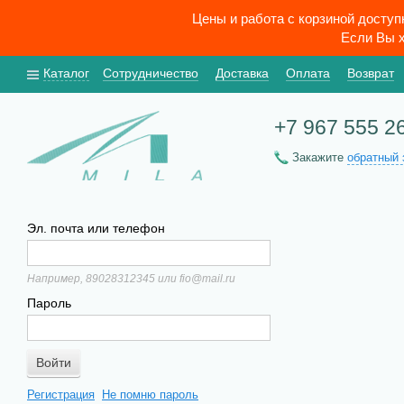
Цены и работа с корзиной досту
Если Вы х
Каталог
Сотрудничество
Доставка
Оплата
Возврат
+7 967 555 2
Закажите
обратный 
Эл. почта или телефон
Например, 89028312345 или fio@mail.ru
Пароль
Регистрация
Не помню пароль