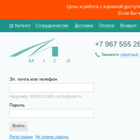
Цены и работа с корзиной досту
Если Вы х
Каталог
Сотрудничество
Доставка
Оплата
Возврат
+7 967 555 2
Закажите
обратный 
Эл. почта или телефон
Например, 89028312345 или fio@mail.ru
Пароль
Регистрация
Не помню пароль