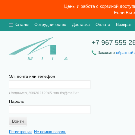
Цены и работа с корзиной досту
Если Вы х
Каталог
Сотрудничество
Доставка
Оплата
Возврат
+7 967 555 2
Закажите
обратный 
Эл. почта или телефон
Например, 89028312345 или fio@mail.ru
Пароль
Регистрация
Не помню пароль