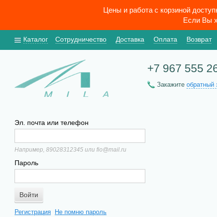
Цены и работа с корзиной досту
Если Вы х
Каталог
Сотрудничество
Доставка
Оплата
Возврат
+7 967 555 2
Закажите
обратный 
Эл. почта или телефон
Например, 89028312345 или fio@mail.ru
Пароль
Регистрация
Не помню пароль