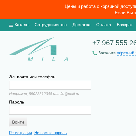
Цены и работа с корзиной досту
Если Вы х
Каталог
Сотрудничество
Доставка
Оплата
Возврат
+7 967 555 2
Закажите
обратный 
Эл. почта или телефон
Например, 89028312345 или fio@mail.ru
Пароль
Регистрация
Не помню пароль