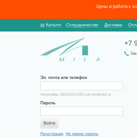
Цены и работа с к
Каталог
Сотрудничество
Доставка
Опл
+7 
За
Эл. почта или телефон
Например, 89028312345 или fio@mail.ru
Пароль
Регистрация
Не помню пароль