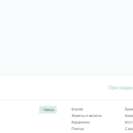
Присоедин
Блузки
Брю
↑ Вверх
Жакеты и жилеты
Капр
Кардиганы
Кос
Платья
Сар