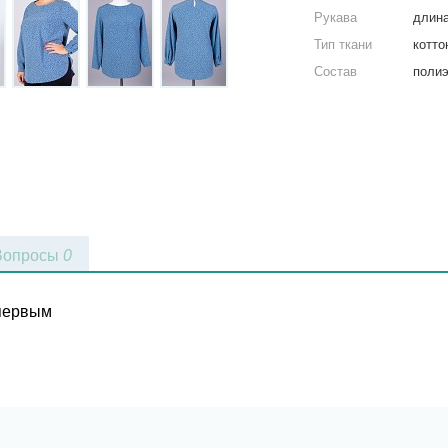
Рукава
длина
Тип ткани
котто
Состав
полиэ
Вопросы
0
 первым