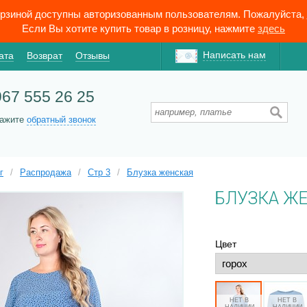
орзиной доступны авторизованным пользователям. Пожалуйста,
Если Вы хотите купить товар в розницу, нажмите
здесь
Написать нам
ата
Возврат
Отзывы
967 555 26 25
кажите
обратный звонок
г
/
Распродажа
/
Стр 3
/
Блузка женская
БЛУЗКА Ж
Цвет