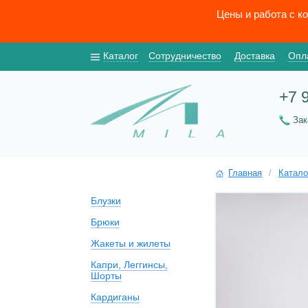
Цены и работа с к
Каталог
Сотрудничество
Доставка
Опл
+7 
За
Главная
/
Катало
Блузки
Брюки
Жакеты и жилеты
Капри, Леггинсы,
Шорты
Кардиганы