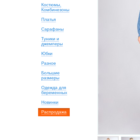
Костюмы,
Комбинезоны
Платья
Сарафаны
Туники и
джемперы
Юбки
Разное
Большие
размеры
Одежда для
беременных
Новинки
Распродажа