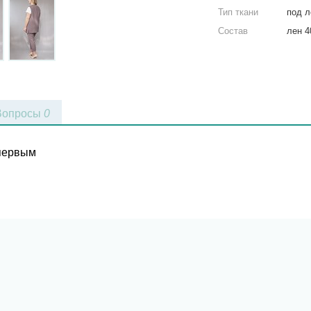
Тип ткани
под л
Состав
лен 
Вопросы
0
 первым