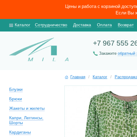
Цены и работа с корзиной досту
Если Вы х
Каталог
Сотрудничество
Доставка
Оплата
Возврат
+7 967 555 2
Закажите
обратный 
Главная
/
Каталог
/
Распродаж
Блузки
Брюки
Жакеты и жилеты
Капри, Леггинсы,
Шорты
Кардиганы