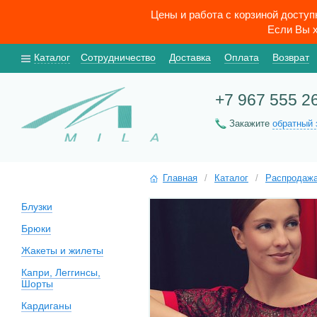
Цены и работа с корзиной досту
Если Вы х
Каталог
Сотрудничество
Доставка
Оплата
Возврат
+7 967 555 2
Закажите
обратный 
Главная
/
Каталог
/
Распродаж
Блузки
Брюки
Жакеты и жилеты
Капри, Леггинсы,
Шорты
Кардиганы