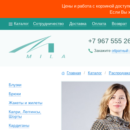
Цены и работа с корзиной досту
Если Вы х
Каталог
Сотрудничество
Доставка
Оплата
Возврат
+7 967 555 2
Закажите
обратный 
Главная
/
Каталог
/
Распродаж
Блузки
Брюки
Жакеты и жилеты
Капри, Леггинсы,
Шорты
Кардиганы