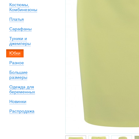
Костюмы,
Комбинезоны
Платья
Сарафаны
Туники и
джемперы
Юбки
Разное
Большие
размеры
Одежда для
беременных
Новинки
Распродажа