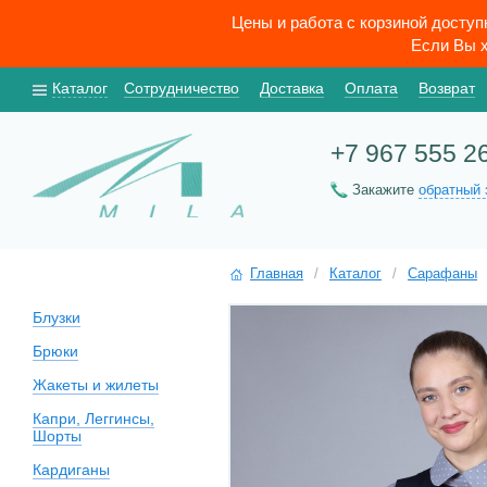
Цены и работа с корзиной досту
Если Вы х
Каталог
Сотрудничество
Доставка
Оплата
Возврат
+7 967 555 2
Закажите
обратный 
Главная
/
Каталог
/
Сарафаны
Блузки
Брюки
Жакеты и жилеты
Капри, Леггинсы,
Шорты
Кардиганы