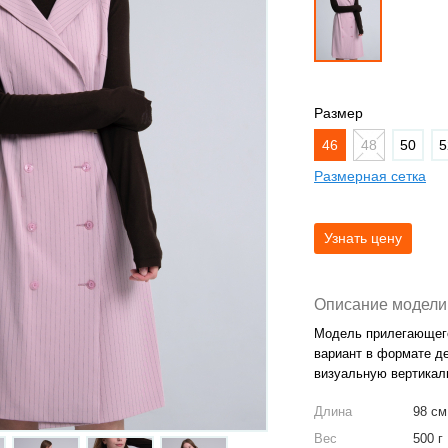
Размер
46
48
50
5
Размерная сетка
Описание модели
Модель прилегающего
вариант в формате де
визуальную вертикаль
Длина
98 см
Вес
500 г