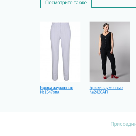
Посмотрите также
Брюки зауженные
Брюки зауженные
№1547опа
№2420АП
Присоедин