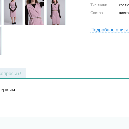
Тип ткани
кост
Состав
виско
Подробное описа
Вопросы
0
 первым