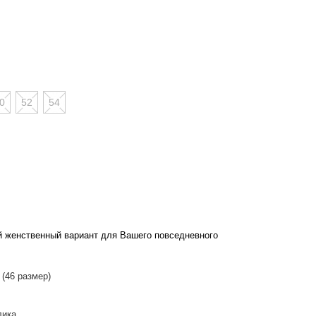
0
52
54
й женственный вариант для Вашего повседневного
 (46 размер)
лика