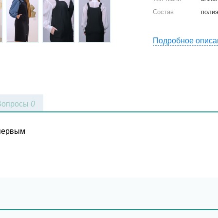
Состав
полиэ
Подробное описа
Вопросы
0
 первым