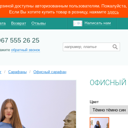
орзиной доступны авторизованным пользователям. Пожалуйста,
Если Вы хотите купить товар в розницу, нажмите
здесь
Написать нам
ата
Возврат
Отзывы
967 555 26 25
кажите
обратный звонок
г
/
Сарафаны
/
Офисный сарафан
ОФИСНЫЙ 
Цвет