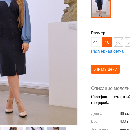
Размер
44
46
48
5
Размерная сетка
Описание модели
Сарафан - элегантны
гардероба.
Длина
86 см
Вес
400 г
Тип ткани
анже