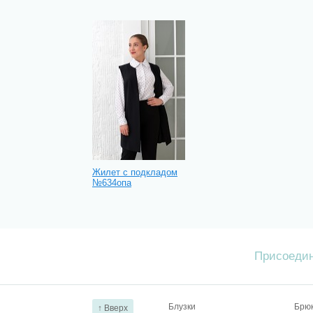
Жилет с подкладом
№634опа
Присоедин
Блузки
Брю
↑ Вверх