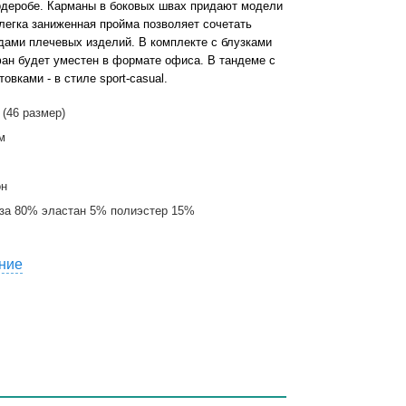
деробе. Карманы в боковых швах придают модели
легка заниженная пройма позволяет сочетать
дами плечевых изделий. В комплекте с блузками
ан будет уместен в формате офиса. В тандеме с
вками - в стиле sport-casual.
 (46 размер)
м
он
за 80% эластан 5% полиэстер 15%
ние