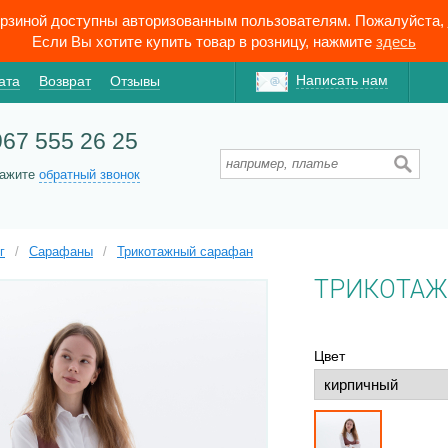
орзиной доступны авторизованным пользователям. Пожалуйста,
Если Вы хотите купить товар в розницу, нажмите
здесь
Написать нам
ата
Возврат
Отзывы
967 555 26 25
кажите
обратный звонок
г
/
Сарафаны
/
Трикотажный сарафан
ТРИКОТАЖ
Цвет