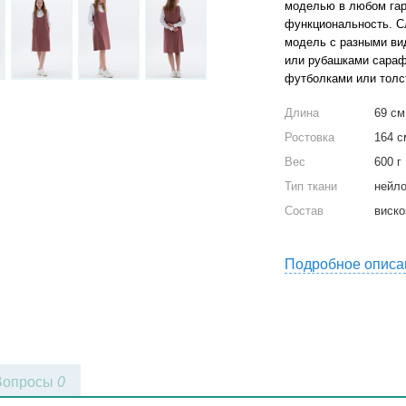
моделью в любом гар
функциональность. С
модель с разными ви
или рубашками сараф
футболками или толсто
Длина
69 см
Ростовка
164 с
Вес
600 г
Тип ткани
нейл
Состав
виско
Подробное описа
Вопросы
0