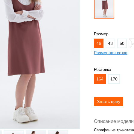
Размер
46
48
50
5
Размерная сетка
Ростовка
164
170
Описание модели
Сарафан из трикотажа