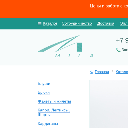
Цены и работа с к
Каталог
Сотрудничество
Доставка
Опл
+7 
За
Главная
/
Катало
Блузки
Брюки
Жакеты и жилеты
Капри, Леггинсы,
Шорты
Кардиганы