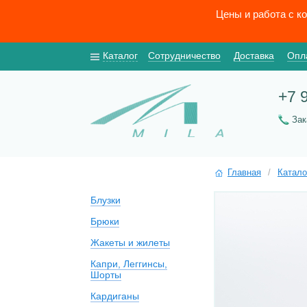
Цены и работа с к
Каталог
Сотрудничество
Доставка
Опл
+7 
За
Главная
/
Катало
Блузки
Брюки
Жакеты и жилеты
Капри, Леггинсы,
Шорты
Кардиганы