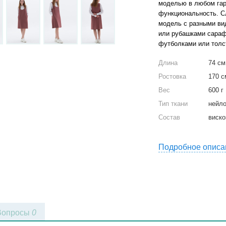
моделью в любом гар
функциональность. С
модель с разными ви
или рубашками сараф
футболками или толсто
Длина
74 см
Ростовка
170 с
Вес
600 г
Тип ткани
нейл
Состав
виско
Подробное описа
Вопросы
0