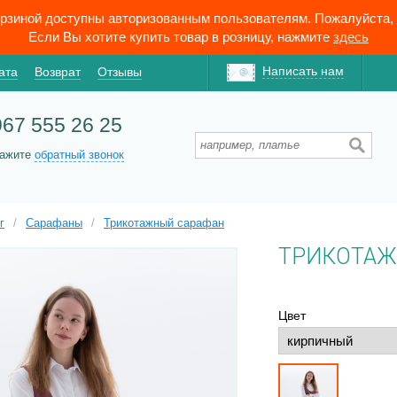
орзиной доступны авторизованным пользователям. Пожалуйста,
Если Вы хотите купить товар в розницу, нажмите
здесь
Написать нам
ата
Возврат
Отзывы
967 555 26 25
кажите
обратный звонок
г
/
Сарафаны
/
Трикотажный сарафан
ТРИКОТАЖ
Цвет