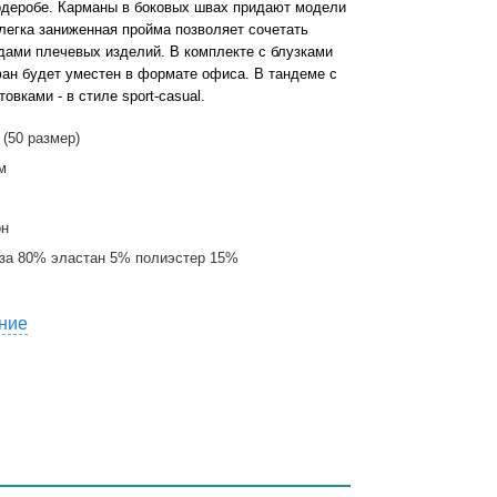
деробе. Карманы в боковых швах придают модели
легка заниженная пройма позволяет сочетать
дами плечевых изделий. В комплекте с блузками
ан будет уместен в формате офиса. В тандеме с
вками - в стиле sport-casual.
 (50 размер)
м
он
за 80% эластан 5% полиэстер 15%
ние