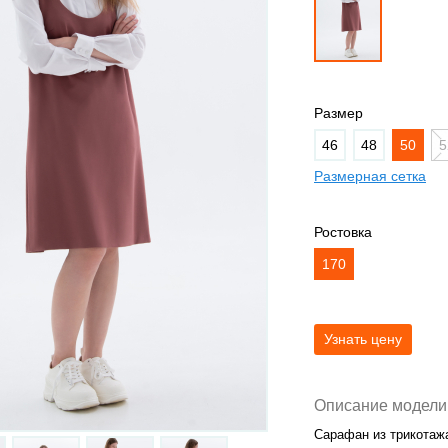
Размер
46
48
50
5
Размерная сетка
Ростовка
170
Описание модели
Сарафан из трикотажа