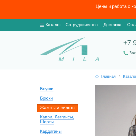
Цены и работа с к
Каталог
Сотрудничество
Доставка
Опл
+7 
За
Главная
/
Катало
Блузки
Брюки
Жакеты и жилеты
Капри, Леггинсы,
Шорты
Кардиганы