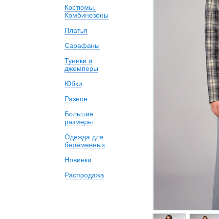
Костюмы,
Комбинезоны
Платья
Сарафаны
Туники и
джемперы
Юбки
Разное
Большие
размеры
Одежда для
беременных
Новинки
Распродажа