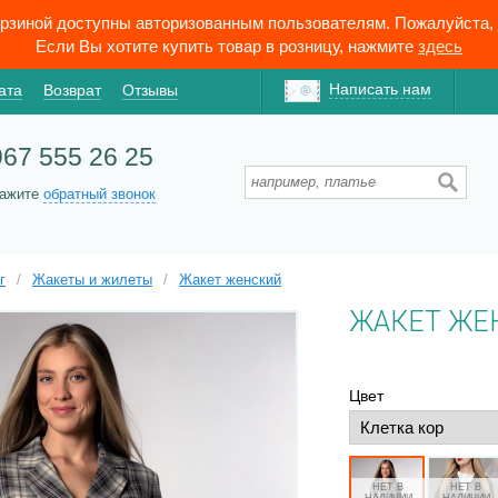
орзиной доступны авторизованным пользователям. Пожалуйста,
Если Вы хотите купить товар в розницу, нажмите
здесь
Написать нам
ата
Возврат
Отзывы
967 555 26 25
кажите
обратный звонок
г
/
Жакеты и жилеты
/
Жакет женский
ЖАКЕТ ЖЕ
Цвет