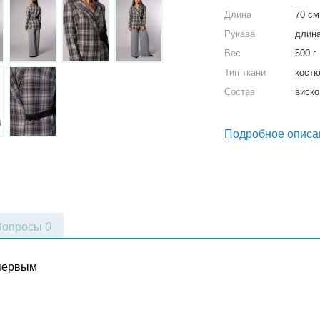
Длина
70 см
Рукава
длина
Вес
500 г
Тип ткани
кост
Состав
виско
Подробное описа
Вопросы
0
 первым