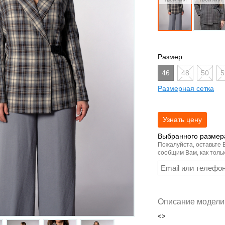
Размер
46
48
50
5
Размерная сетка
Выбранного размера
Пожалуйста, оставьте 
сообщим Вам, как тольк
Описание модели
<>