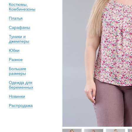
Костюмы,
Комбинезоны
Платья
Сарафаны
Туники и
джемперы
Юбки
Разное
Большие
размеры
Одежда для
беременных
Новинки
Распродажа