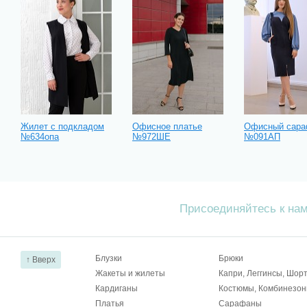
Жилет с подкладом
Офисное платье
Офисный сара
№634опа
№972ШЕ
№091АП
Присоединяйтесь к на
Блузки
Брюки
↑ Вверх
Жакеты и жилеты
Капри, Леггинсы, Шор
Кардиганы
Костюмы, Комбинезо
Платья
Сарафаны