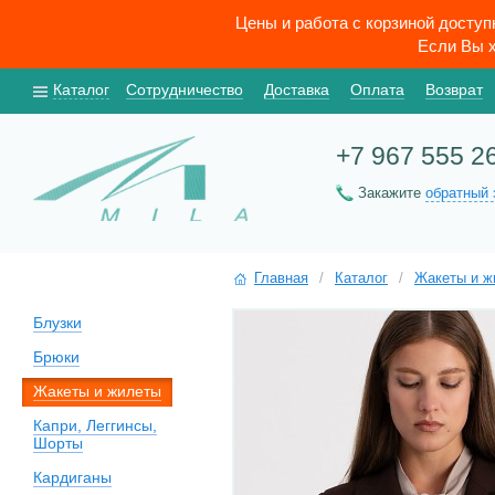
Цены и работа с корзиной досту
Если Вы х
Каталог
Сотрудничество
Доставка
Оплата
Возврат
+7 967 555 2
Закажите
обратный 
Главная
/
Каталог
/
Жакеты и ж
Блузки
Брюки
Жакеты и жилеты
Капри, Леггинсы,
Шорты
Кардиганы