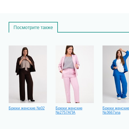
Посмотрите также
Брюки женские №02
Брюки женские
Брюки женски
№2757АПА
№3667зпа