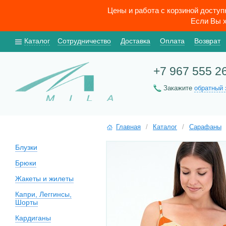
Цены и работа с корзиной досту
Если Вы х
Каталог
Сотрудничество
Доставка
Оплата
Возврат
+7 967 555 2
Закажите
обратный 
Главная
/
Каталог
/
Сарафаны
Блузки
Брюки
Жакеты и жилеты
Капри, Леггинсы,
Шорты
Кардиганы