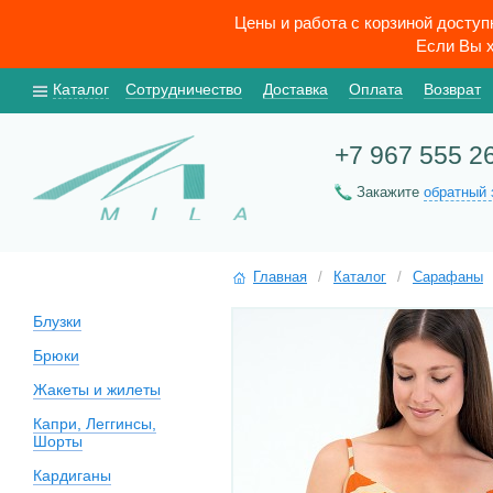
Цены и работа с корзиной досту
Если Вы х
Каталог
Сотрудничество
Доставка
Оплата
Возврат
+7 967 555 2
Закажите
обратный 
Главная
/
Каталог
/
Сарафаны
Блузки
Брюки
Жакеты и жилеты
Капри, Леггинсы,
Шорты
Кардиганы