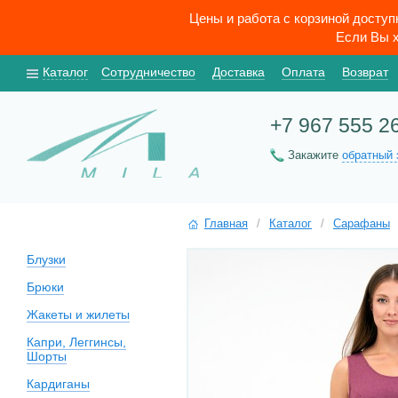
Цены и работа с корзиной досту
Если Вы х
Каталог
Сотрудничество
Доставка
Оплата
Возврат
+7 967 555 2
Закажите
обратный 
Главная
/
Каталог
/
Сарафаны
Блузки
Брюки
Жакеты и жилеты
Капри, Леггинсы,
Шорты
Кардиганы