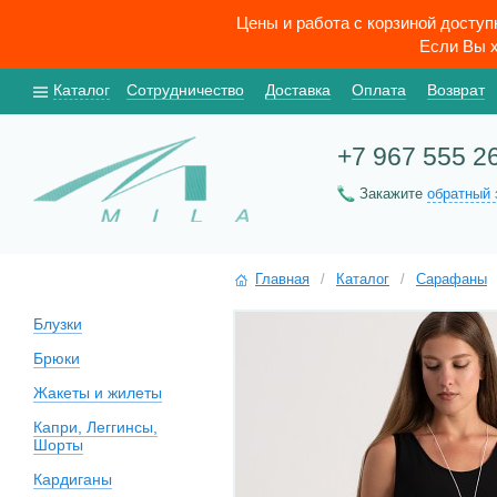
Цены и работа с корзиной досту
Если Вы х
Каталог
Сотрудничество
Доставка
Оплата
Возврат
+7 967 555 2
Закажите
обратный 
Главная
/
Каталог
/
Сарафаны
Блузки
Брюки
Жакеты и жилеты
Капри, Леггинсы,
Шорты
Кардиганы