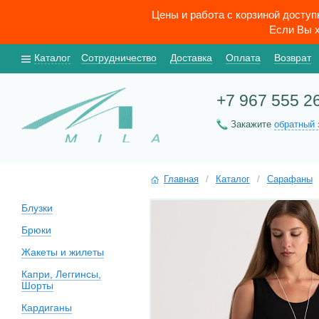
Цены и работа с корзиной досту
Если Вы х
Каталог
Сотрудничество
Доставка
Оплата
Возврат
+7 967 555 2
Закажите
обратный 
Главная
/
Каталог
/
Сарафаны
Блузки
Брюки
Жакеты и жилеты
Капри, Леггинсы,
Шорты
Кардиганы