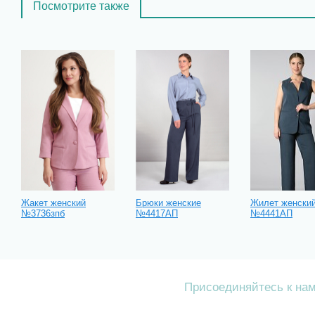
Посмотрите также
Жакет женский
Брюки женские
Жилет женски
№3736зпб
№4417АП
№4441АП
Присоединяйтесь к на