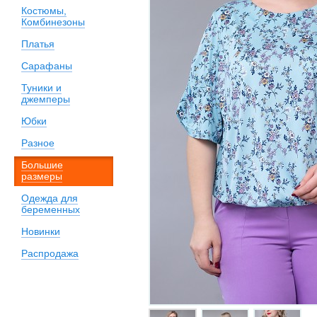
Костюмы,
Комбинезоны
Платья
Сарафаны
Туники и
джемперы
Юбки
Разное
Большие
размеры
Одежда для
беременных
Новинки
Распродажа