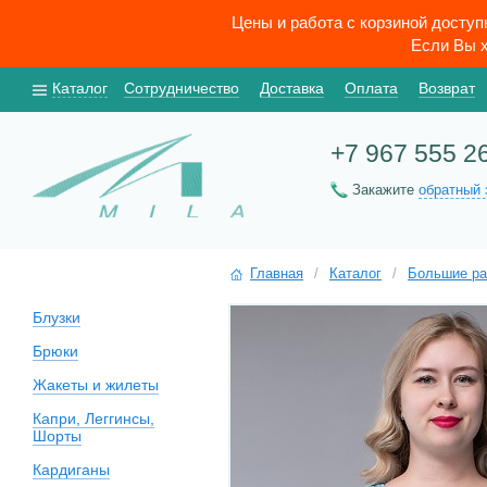
Цены и работа с корзиной досту
Если Вы х
Каталог
Сотрудничество
Доставка
Оплата
Возврат
+7 967 555 2
Закажите
обратный 
Главная
/
Каталог
/
Большие р
Блузки
Брюки
Жакеты и жилеты
Капри, Леггинсы,
Шорты
Кардиганы