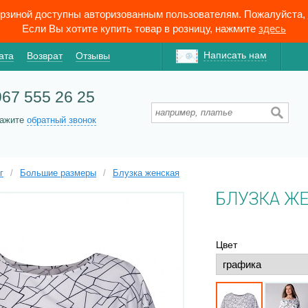
орзиной доступны авторизованным пользователям. Пожалуйста,
Если Вы хотите купить товар в розницу, нажмите
здесь
Написать нам
ата
Возврат
Отзывы
967 555 26 25
кажите
обратный звонок
г
/
Большие размеры
/
Блузка женская
БЛУЗКА Ж
Цвет