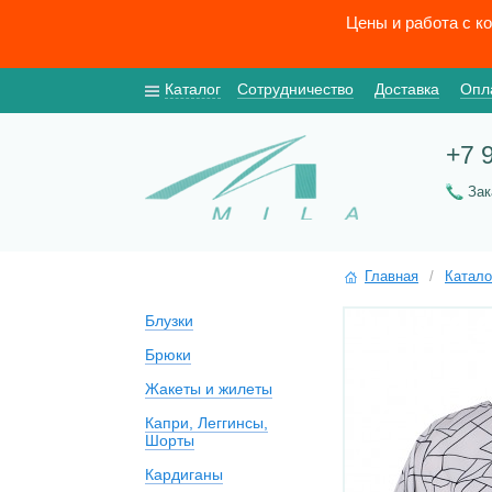
Цены и работа с к
Каталог
Сотрудничество
Доставка
Опл
+7 
За
Главная
/
Катало
Блузки
Брюки
Жакеты и жилеты
Капри, Леггинсы,
Шорты
Кардиганы