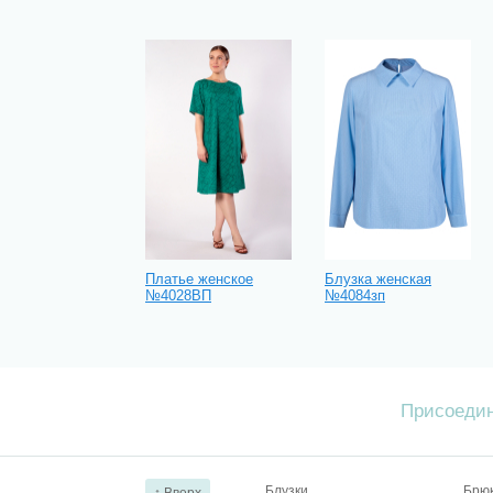
Платье женское
Блузка женская
№4028ВП
№4084зп
Присоедин
Блузки
Брю