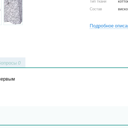
Тип ткани
котто
Состав
виско
Подробное описа
Вопросы
0
 первым