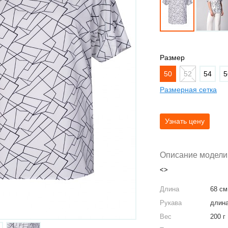
Размер
50
52
54
5
Размерная сетка
Описание модели
<>
Длина
68 см
Рукава
длина
Вес
200 г