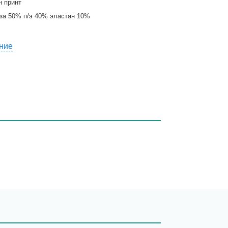
н принт
за 50% п/э 40% эластан 10%
ние