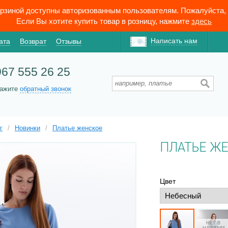
орзиной доступны авторизованным пользователям. Пожалуйста,
Если Вы хотите купить товар в розницу, нажмите
здесь
Написать нам
ата
Возврат
Отзывы
967 555 26 25
кажите
обратный звонок
г
/
Новинки
/
Платье женское
ПЛАТЬЕ Ж
Цвет