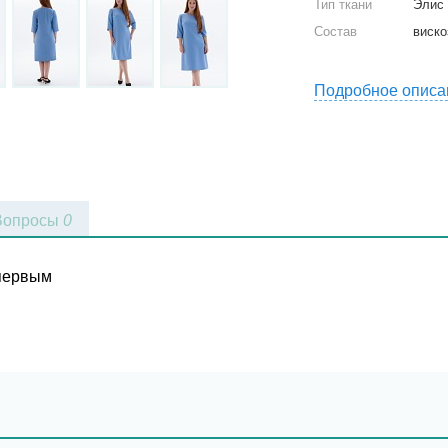
Тип ткани
Элис
Состав
виско
Подробное описа
Вопросы
0
 первым