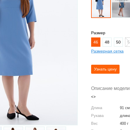
Размер
46
48
50
5
Размерная сетка
Описание модели
<>
Длина
91 см
Рукава
длина
Вес
400 г