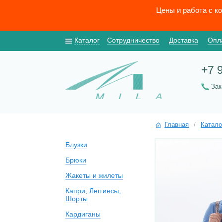
Цены и работа с к
Каталог
Сотрудничество
Доставка
Опл
+7 
За
Главная
/
Катало
Блузки
Брюки
Жакеты и жилеты
Капри, Леггинсы,
Шорты
Кардиганы