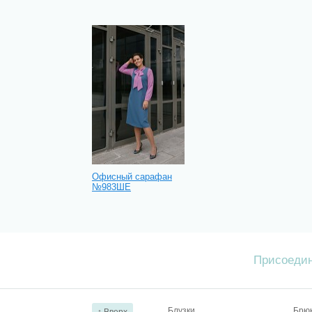
Офисный сарафан
№983ШЕ
Присоедин
Блузки
Брю