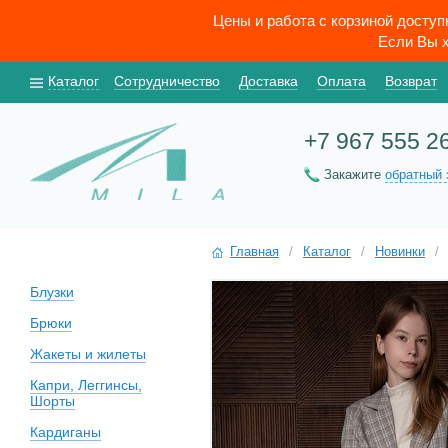
Цены и работа с корзиной досту
Если Вы х
Каталог
Сотрудничество
Доставка
Оплата
Возврат
+7 967 555 2
Закажите
обратный 
Главная
/
Каталог
/
Новинки
/
Блузки
Брюки
Жакеты и жилеты
Капри, Леггинсы,
Шорты
Кардиганы