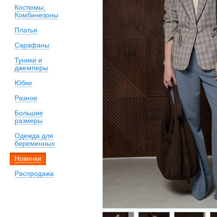
Костюмы,
Комбинезоны
Платья
Сарафаны
Туники и
джемперы
Юбки
Разное
Большие
размеры
Одежда для
беременных
Новинки
Распродажа