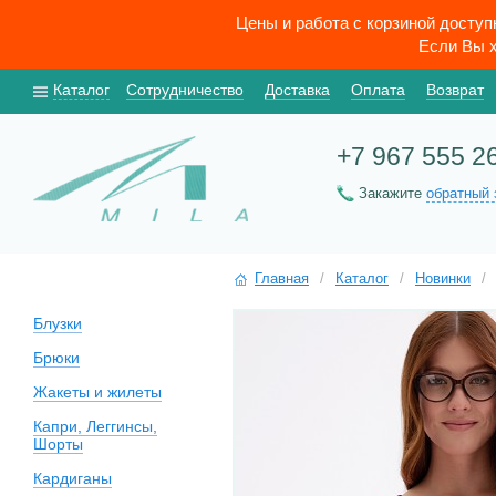
Цены и работа с корзиной досту
Если Вы х
Каталог
Сотрудничество
Доставка
Оплата
Возврат
+7 967 555 2
Закажите
обратный 
Главная
/
Каталог
/
Новинки
/
Блузки
Брюки
Жакеты и жилеты
Капри, Леггинсы,
Шорты
Кардиганы