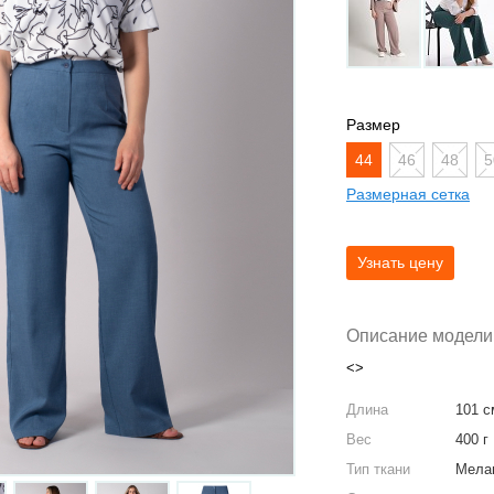
Размер
44
46
48
5
Размерная сетка
Описание модели
<>
Длина
101 с
Вес
400 г
Тип ткани
Мела