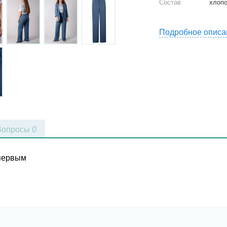
Состав
хлопо
Подробное описа
Вопросы
0
 первым