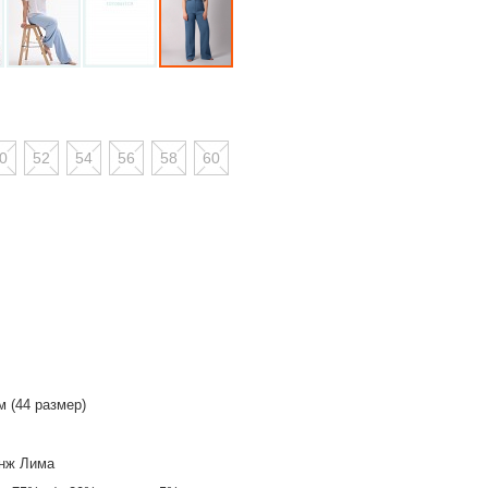
0
52
54
56
58
60
м (44 размер)
нж Лима