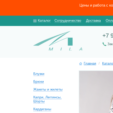
Цены и работа с к
Каталог
Сотрудничество
Доставка
Опл
+7 
За
Главная
/
Катало
Блузки
Брюки
Жакеты и жилеты
Капри, Леггинсы,
Шорты
Кардиганы