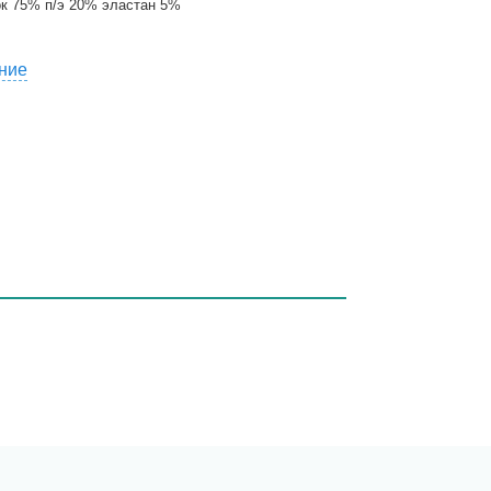
к 75% п/э 20% эластан 5%
ние