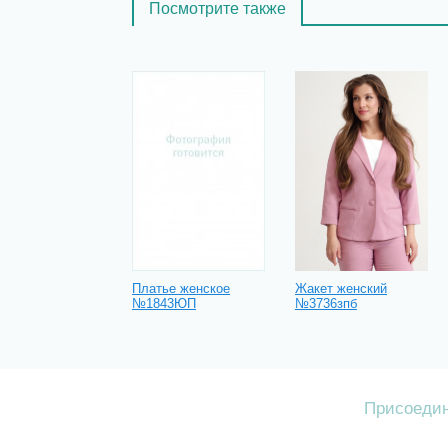
Посмотрите также
Платье женское
Жакет женский
№1843ЮП
№3736зпб
Присоедин